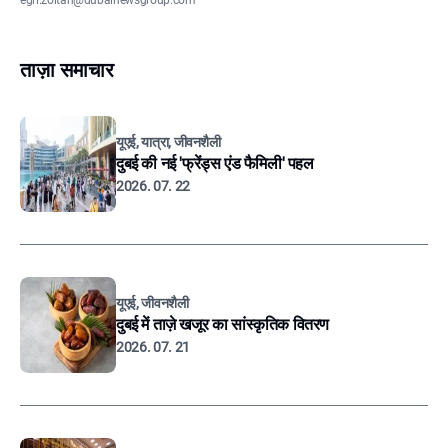
egri.zoltan@dubainewsgroup.com
ताज़ा समाचार
यूएई, यात्रा, जीवनशैली
दुबई की नई 'फ्रेंड्स एंड फैमिली' पहल
2026. 07. 22
यूएई, जीवनशैली
दुबई में ताज़े खजूर का सांस्कृतिक वितरण
2026. 07. 21