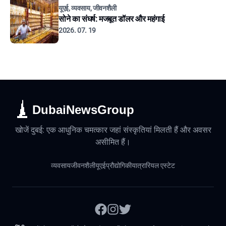
यूएई, व्यवसाय, जीवनशैली
सोने का संघर्ष: मजबूत डॉलर और महंगाई
2026. 07. 19
DubaiNewsGroup
खोजें दुबई: एक आधुनिक चमत्कार जहां संस्कृतियां मिलती हैं और अवसर
असीमित हैं।
व्यवसाय
जीवनशैली
यूएई
प्रौद्योगिकी
यात्रा
रियल एस्टेट