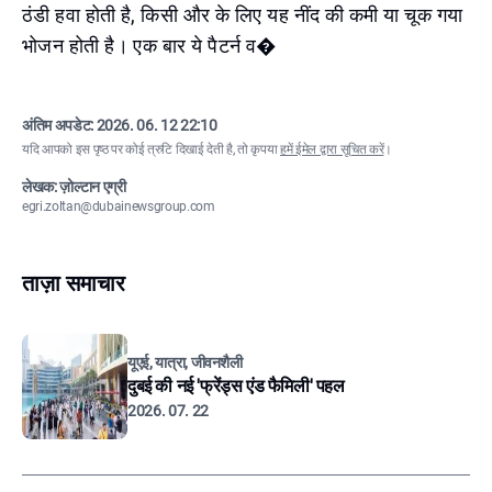
ठंडी हवा होती है, किसी और के लिए यह नींद की कमी या चूक गया
भोजन होती है। एक बार ये पैटर्न व�
अंतिम अपडेट:
2026. 06. 12 22:10
यदि आपको इस पृष्ठ पर कोई त्रुटि दिखाई देती है, तो कृपया
हमें ईमेल द्वारा सूचित करें
।
लेखक: ज़ोल्टान एग्री
egri.zoltan@dubainewsgroup.com
ताज़ा समाचार
यूएई, यात्रा, जीवनशैली
दुबई की नई 'फ्रेंड्स एंड फैमिली' पहल
2026. 07. 22