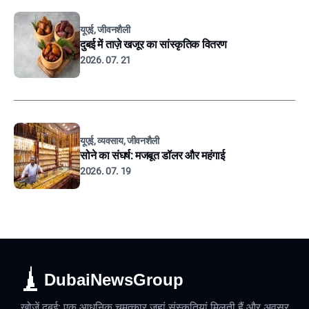
यूएई, जीवनशैली
दुबई में ताज़े खजूर का सांस्कृतिक वितरण
2026. 07. 21
यूएई, व्यवसाय, जीवनशैली
सोने का संघर्ष: मजबूत डॉलर और महंगाई
2026. 07. 19
DubaiNewsGroup
खोजें दुबई: एक आधुनिक चमत्कार जहां संस्कृतियां मिलती हैं और अवसर