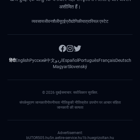
असीमित हैं।
व्यवसाय
जीवनशैली
यूएई
प्रौद्योगिकी
यात्रा
रियल एस्टेट
हिंदी
English
Русский
中文
اردو
Español
Português
Français
Deutsch
Magyar
Slovenský
©
2026
दुबईसमाचार. सर्वाधिकार सुरक्षित.
संपर्क
मुद्रण जानकारी
गोपनीयता नीति
कुकी नीति
स्रोत उपयोग पर आचार संहिता
जानकारी की सत्यता
Advertisement:
bUTOR5
05.hu
5n.ae
tire-service.hu
1b.hu
egrizoltan.hu