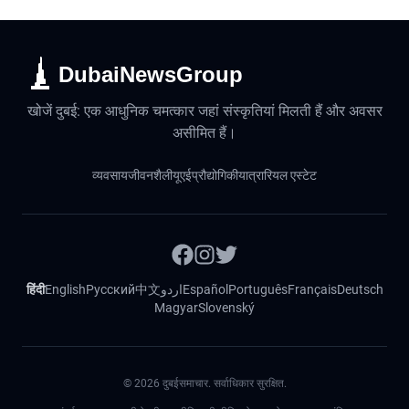
DubaiNewsGroup
खोजें दुबई: एक आधुनिक चमत्कार जहां संस्कृतियां मिलती हैं और अवसर
असीमित हैं।
व्यवसाय
जीवनशैली
यूएई
प्रौद्योगिकी
यात्रा
रियल एस्टेट
हिंदी
English
Русский
中文
اردو
Español
Português
Français
Deutsch
Magyar
Slovenský
©
2026
दुबईसमाचार. सर्वाधिकार सुरक्षित.