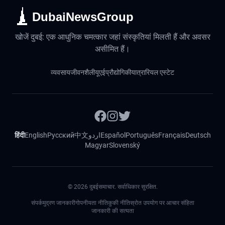
DubaiNewsGroup
खोजें दुबई: एक आधुनिक चमत्कार जहां संस्कृतियां मिलती हैं और अवसर
असीमित हैं।
व्यवसाय
जीवनशैली
यूएई
प्रौद्योगिकी
यात्रा
रियल एस्टेट
हिंदी
English
Русский
中文
اردو
Español
Português
Français
Deutsch
Magyar
Slovenský
©
2026
दुबईसमाचार. सर्वाधिकार सुरक्षित.
संपर्क
मुद्रण जानकारी
गोपनीयता नीति
कुकी नीति
स्रोत उपयोग पर आचार संहिता
जानकारी की सत्यता