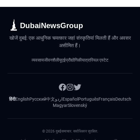
DubaiNewsGroup
खोजें दुबई: एक आधुनिक चमत्कार जहां संस्कृतियां मिलती हैं और अवसर
असीमित हैं।
व्यवसाय
जीवनशैली
यूएई
प्रौद्योगिकी
यात्रा
रियल एस्टेट
हिंदी
English
Русский
中文
اردو
Español
Português
Français
Deutsch
Magyar
Slovenský
©
2026
दुबईसमाचार. सर्वाधिकार सुरक्षित.