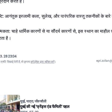
 प्रदान करते हैं।
ृष्टि: आगंतुक इस्लामी कला, सुलेख, और पारंपरिक वास्तु तकनीकों के बारे
मिकता: चाहे धार्मिक कारणों से या सौंदर्य कारणों से, इस स्थान का माह
रता है।
3. 28 23:04
egri.zolta
्रुटि दिखाई देती है, तो कृपया
हमें ईमेल द्वारा सूचित करें
।
यूएई, यात्रा, जीवनशैली
दुबई की नई 'फ्रेंड्स एंड फैमिली' पहल