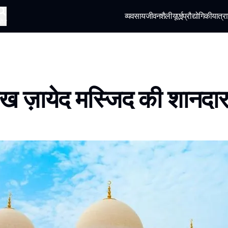
व्यवसाय
जीवनशैली
यूएई
प्रौद्योगिकी
यात्रा
खोज
ेख ज़ायेद मस्जिद की शानदार