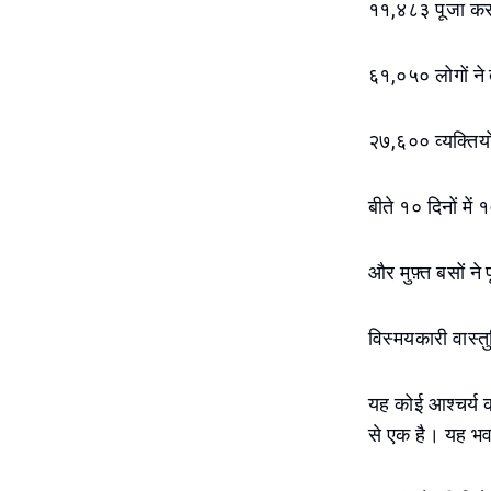
११,४८३ पूजा करने 
६१,०५० लोगों ने त
२७,६०० व्यक्तियों
बीते १० दिनों में
और मुफ़्त बसों न
विस्मयकारी वास्त
यह कोई आश्चर्य की
से एक है। यह भ