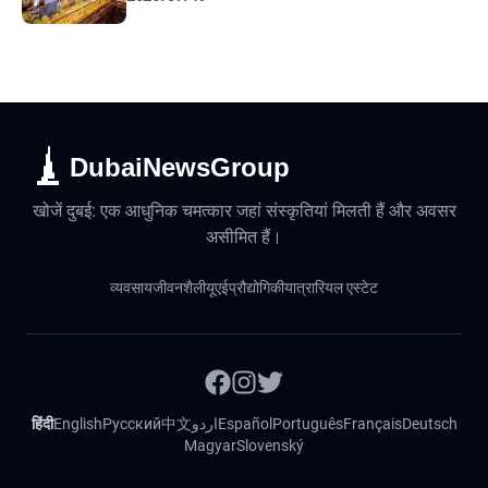
DubaiNewsGroup
खोजें दुबई: एक आधुनिक चमत्कार जहां संस्कृतियां मिलती हैं और अवसर
असीमित हैं।
व्यवसाय
जीवनशैली
यूएई
प्रौद्योगिकी
यात्रा
रियल एस्टेट
हिंदी
English
Русский
中文
اردو
Español
Português
Français
Deutsch
Magyar
Slovenský