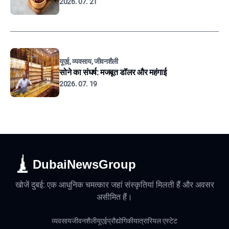
2026. 07. 21
यूएई, व्यवसाय, जीवनशैली
सोने का संघर्ष: मजबूत डॉलर और महंगाई
2026. 07. 19
DubaiNewsGroup
खोजें दुबई: एक आधुनिक चमत्कार जहां संस्कृतियां मिलती हैं और अवसर
असीमित हैं।
व्यवसाय
जीवनशैली
यूएई
प्रौद्योगिकी
यात्रा
रियल एस्टेट