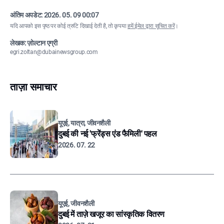
अंतिम अपडेट:
2026. 05. 09 00:07
यदि आपको इस पृष्ठ पर कोई त्रुटि दिखाई देती है, तो कृपया
हमें ईमेल द्वारा सूचित करें
।
लेखक: ज़ोल्टान एग्री
egri.zoltan@dubainewsgroup.com
ताज़ा समाचार
यूएई, यात्रा, जीवनशैली
दुबई की नई 'फ्रेंड्स एंड फैमिली' पहल
2026. 07. 22
यूएई, जीवनशैली
दुबई में ताज़े खजूर का सांस्कृतिक वितरण