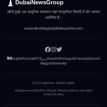
DubaiNewsGroup
खोजें दुबई: एक आधुनिक चमत्कार जहां संस्कृतियां मिलती हैं और अवसर
असीमित हैं।
व्यवसाय
जीवनशैली
यूएई
प्रौद्योगिकी
यात्रा
रियल एस्टेट
हिंदी
English
Русский
中文
اردو
Español
Português
Français
Deutsch
Magyar
Slovenský
©
2026
दुबईसमाचार. सर्वाधिकार सुरक्षित.
संपर्क
मुद्रण जानकारी
गोपनीयता नीति
कुकी नीति
स्रोत उपयोग पर आचार संहिता
जानकारी की सत्यता