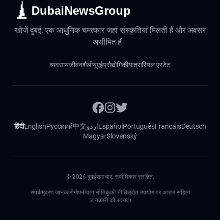
DubaiNewsGroup
खोजें दुबई: एक आधुनिक चमत्कार जहां संस्कृतियां मिलती हैं और अवसर
असीमित हैं।
व्यवसाय
जीवनशैली
यूएई
प्रौद्योगिकी
यात्रा
रियल एस्टेट
हिंदी
English
Русский
中文
اردو
Español
Português
Français
Deutsch
Magyar
Slovenský
©
2026
दुबईसमाचार. सर्वाधिकार सुरक्षित.
संपर्क
मुद्रण जानकारी
गोपनीयता नीति
कुकी नीति
स्रोत उपयोग पर आचार संहिता
जानकारी की सत्यता