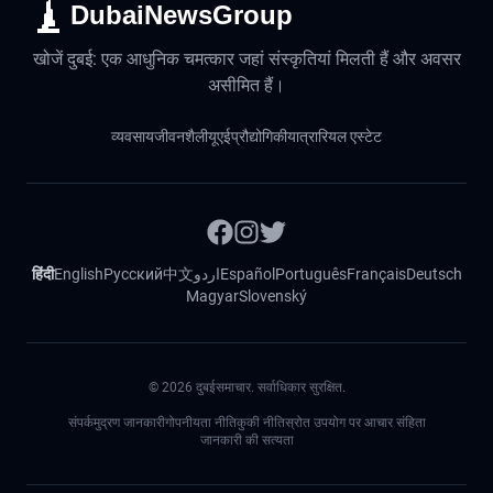
DubaiNewsGroup
खोजें दुबई: एक आधुनिक चमत्कार जहां संस्कृतियां मिलती हैं और अवसर
असीमित हैं।
व्यवसाय
जीवनशैली
यूएई
प्रौद्योगिकी
यात्रा
रियल एस्टेट
हिंदी
English
Русский
中文
اردو
Español
Português
Français
Deutsch
Magyar
Slovenský
©
2026
दुबईसमाचार. सर्वाधिकार सुरक्षित.
संपर्क
मुद्रण जानकारी
गोपनीयता नीति
कुकी नीति
स्रोत उपयोग पर आचार संहिता
जानकारी की सत्यता