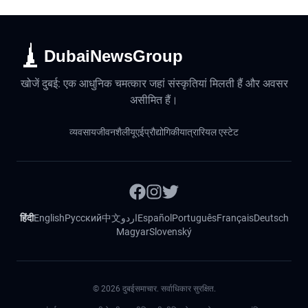
DubaiNewsGroup
खोजें दुबई: एक आधुनिक चमत्कार जहां संस्कृतियां मिलती हैं और अवसर
असीमित हैं।
व्यवसाय
जीवनशैली
यूएई
प्रौद्योगिकी
यात्रा
रियल एस्टेट
हिंदी
English
Русский
中文
اردو
Español
Português
Français
Deutsch
Magyar
Slovenský
©
2026
दुबईसमाचार. सर्वाधिकार सुरक्षित.