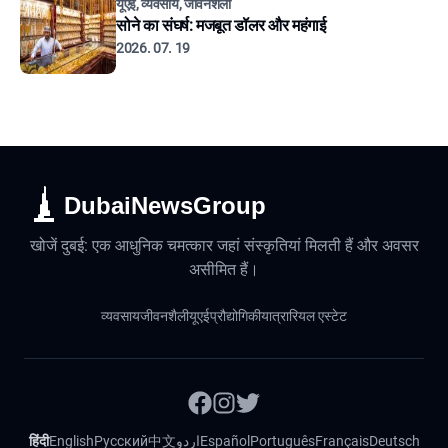
यूएई, व्यवसाय, जीवनशैली
सोने का संघर्ष: मजबूत डॉलर और महंगाई
2026. 07. 19
DubaiNewsGroup
खोजें दुबई: एक आधुनिक चमत्कार जहां संस्कृतियां मिलती हैं और अवसर
असीमित हैं।
व्यवसाय
जीवनशैली
यूएई
प्रौद्योगिकी
यात्रा
रियल एस्टेट
हिंदी
English
Русский
中文
اردو
Español
Português
Français
Deutsch