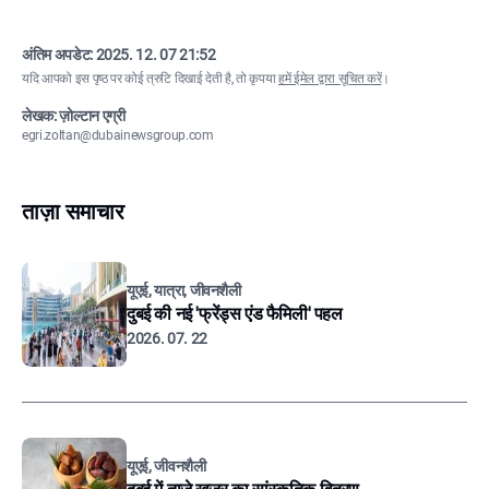
अंतिम अपडेट:
2025. 12. 07 21:52
यदि आपको इस पृष्ठ पर कोई त्रुटि दिखाई देती है, तो कृपया
हमें ईमेल द्वारा सूचित करें
।
लेखक: ज़ोल्टान एग्री
egri.zoltan@dubainewsgroup.com
ताज़ा समाचार
यूएई, यात्रा, जीवनशैली
दुबई की नई 'फ्रेंड्स एंड फैमिली' पहल
2026. 07. 22
यूएई, जीवनशैली