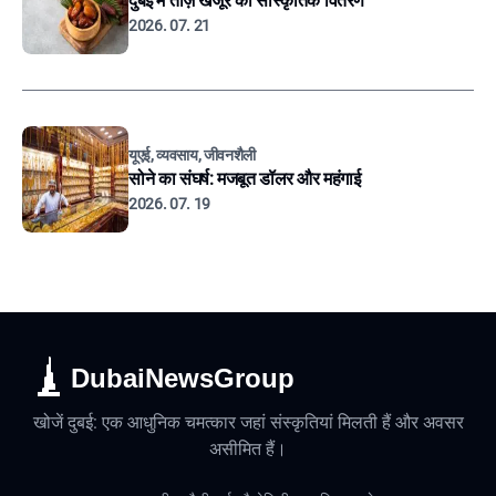
दुबई में ताज़े खजूर का सांस्कृतिक वितरण
2026. 07. 21
यूएई, व्यवसाय, जीवनशैली
सोने का संघर्ष: मजबूत डॉलर और महंगाई
2026. 07. 19
DubaiNewsGroup
खोजें दुबई: एक आधुनिक चमत्कार जहां संस्कृतियां मिलती हैं और अवसर
असीमित हैं।