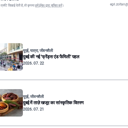
egri.zolta
्रुटि दिखाई देती है, तो कृपया
हमें ईमेल द्वारा सूचित करें
।
यूएई, यात्रा, जीवनशैली
दुबई की नई 'फ्रेंड्स एंड फैमिली' पहल
2026. 07. 22
यूएई, जीवनशैली
दुबई में ताज़े खजूर का सांस्कृतिक वितरण
2026. 07. 21