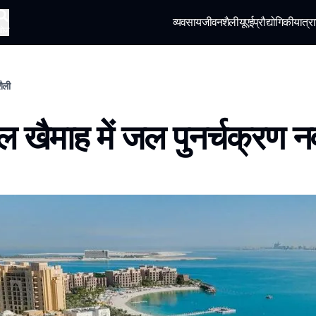
व्यवसाय
जीवनशैली
यूएई
प्रौद्योगिकी
यात्रा
खोज
शैली
 खैमाह में जल पुनर्चक्रण न