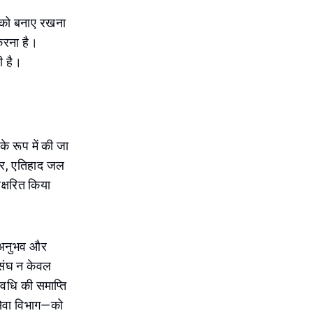
ों को बनाए रखना
करना है।
ी है।
े रूप में की जा
ार, एतिहाद जल
्षरित किया
न, अनुभव और
ंघ न केवल
वधि की समाप्ति
 सेवा विभाग—को