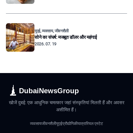
यूएई, व्यवसाय, जीवनशैली
सोने का संघर्ष: मजबूत डॉलर और महंगाई
2026. 07. 19
DubaiNewsGroup
खोजें दुबई: एक आधुनिक चमत्कार जहां संस्कृतियां मिलती हैं और अवसर
असीमित हैं।
व्यवसाय
जीवनशैली
यूएई
प्रौद्योगिकी
यात्रा
रियल एस्टेट