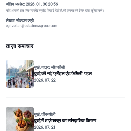
अंतिम अपडेट:
2026. 01. 30 20:56
यदि आपको इस पृष्ठ पर कोई त्रुटि दिखाई देती है, तो कृपया
हमें ईमेल द्वारा सूचित करें
।
लेखक: ज़ोल्टान एग्री
egri.zoltan@dubainewsgroup.com
ताज़ा समाचार
यूएई, यात्रा, जीवनशैली
दुबई की नई 'फ्रेंड्स एंड फैमिली' पहल
2026. 07. 22
यूएई, जीवनशैली
दुबई में ताज़े खजूर का सांस्कृतिक वितरण
2026. 07. 21