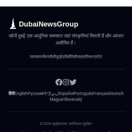
DubaiNewsGroup
खोजें दुबई: एक आधुनिक चमत्कार जहां संस्कृतियां मिलती हैं और अवसर
असीमित हैं।
व्यवसाय
जीवनशैली
यूएई
प्रौद्योगिकी
यात्रा
रियल एस्टेट
हिंदी
English
Русский
中文
اردو
Español
Português
Français
Deutsch
Magyar
Slovenský
©
2026
दुबईसमाचार. सर्वाधिकार सुरक्षित.