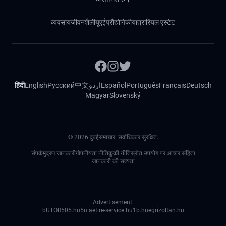
व्यवसाय
जीवनशैली
यूएई
प्रौद्योगिकी
यात्रा
रियल एस्टेट
हिंदी
English
Русский
中文
اردو
Español
Português
Français
Deutsch
Magyar
Slovenský
©
2026
दुबईसमाचार. सर्वाधिकार सुरक्षित.
संपर्क
मुद्रण जानकारी
गोपनीयता नीति
कुकी नीति
स्रोत उपयोग पर आचार संहिता
जानकारी की सत्यता
Advertisement:
bUTOR5
05.hu
5n.ae
tire-service.hu
1b.hu
egrizoltan.hu