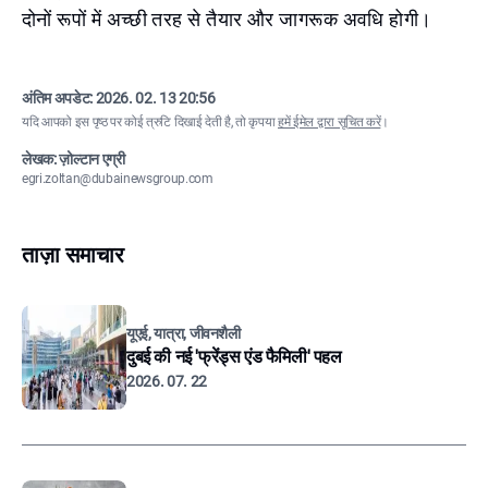
दोनों रूपों में अच्छी तरह से तैयार और जागरूक अवधि होगी।
अंतिम अपडेट:
2026. 02. 13 20:56
यदि आपको इस पृष्ठ पर कोई त्रुटि दिखाई देती है, तो कृपया
हमें ईमेल द्वारा सूचित करें
।
लेखक: ज़ोल्टान एग्री
egri.zoltan@dubainewsgroup.com
ताज़ा समाचार
यूएई, यात्रा, जीवनशैली
दुबई की नई 'फ्रेंड्स एंड फैमिली' पहल
2026. 07. 22