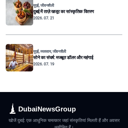
यूएई, जीवनशैली
दुबई में ताज़े खजूर का सांस्कृतिक वितरण
2026. 07. 21
यूएई, व्यवसाय, जीवनशैली
सोने का संघर्ष: मजबूत डॉलर और महंगाई
2026. 07. 19
DubaiNewsGroup
खोजें दुबई: एक आधुनिक चमत्कार जहां संस्कृतियां मिलती हैं और अवसर
असीमित हैं।