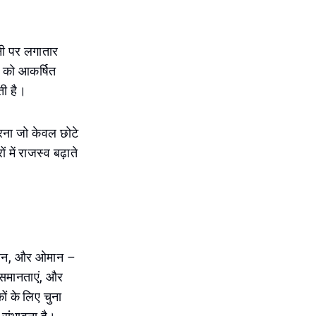
नी पर लगातार
ं को आकर्षित
ती है।
करना जो केवल छोटे
 में राजस्व बढ़ाते
हरीन, और ओमान –
 समानताएं, और
ों के लिए चुना