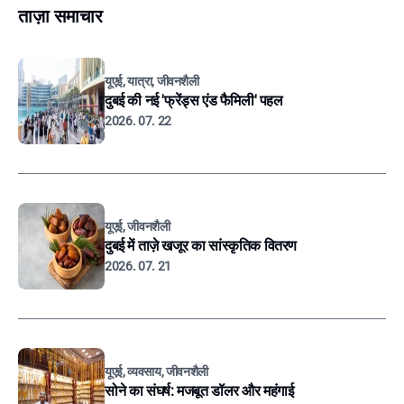
ताज़ा समाचार
यूएई, यात्रा, जीवनशैली
दुबई की नई 'फ्रेंड्स एंड फैमिली' पहल
2026. 07. 22
यूएई, जीवनशैली
दुबई में ताज़े खजूर का सांस्कृतिक वितरण
2026. 07. 21
यूएई, व्यवसाय, जीवनशैली
सोने का संघर्ष: मजबूत डॉलर और महंगाई