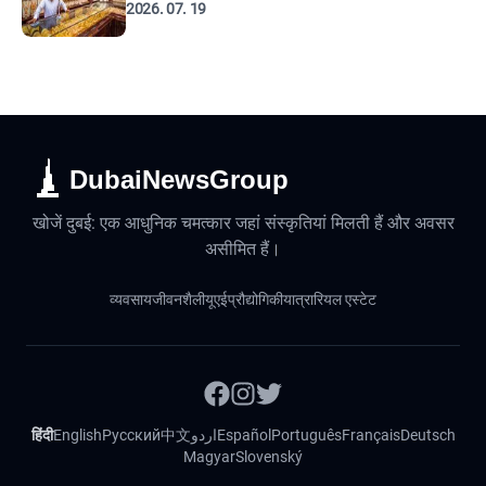
2026. 07. 19
DubaiNewsGroup
खोजें दुबई: एक आधुनिक चमत्कार जहां संस्कृतियां मिलती हैं और अवसर
असीमित हैं।
व्यवसाय
जीवनशैली
यूएई
प्रौद्योगिकी
यात्रा
रियल एस्टेट
हिंदी
English
Русский
中文
اردو
Español
Português
Français
Deutsch
Magyar
Slovenský