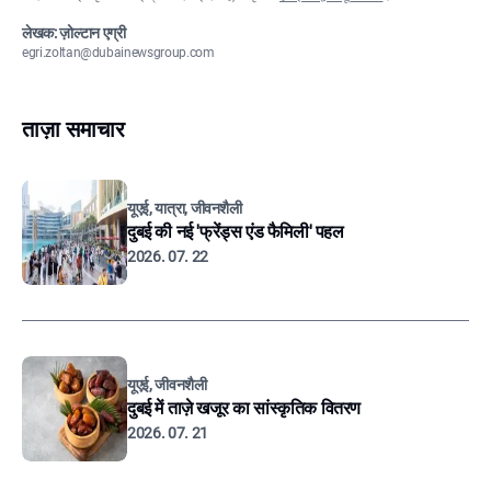
लेखक: ज़ोल्टान एग्री
egri.zoltan@dubainewsgroup.com
ताज़ा समाचार
यूएई, यात्रा, जीवनशैली
दुबई की नई 'फ्रेंड्स एंड फैमिली' पहल
2026. 07. 22
यूएई, जीवनशैली
दुबई में ताज़े खजूर का सांस्कृतिक वितरण
2026. 07. 21