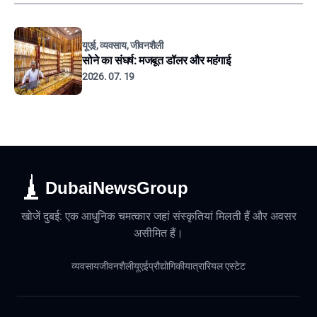
यूएई, व्यवसाय, जीवनशैली
सोने का संघर्ष: मजबूत डॉलर और महंगाई
2026. 07. 19
DubaiNewsGroup
खोजें दुबई: एक आधुनिक चमत्कार जहां संस्कृतियां मिलती हैं और अवसर
असीमित हैं।
व्यवसाय
जीवनशैली
यूएई
प्रौद्योगिकी
यात्रा
रियल एस्टेट