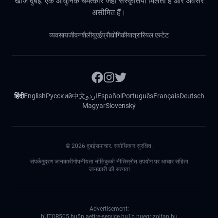
खोजें दुबई: एक आधुनिक चमत्कार जहां संस्कृतियां मिलती हैं और अवसर
असीमित हैं।
व्यवसाय
जीवनशैली
यूएई
प्रौद्योगिकी
यात्रा
रियल एस्टेट
हिंदी
English
Русский
中文
اردو
Español
Português
Français
Deutsch
Magyar
Slovenský
©
2026
दुबईसमाचार. सर्वाधिकार सुरक्षित.
संपर्क
मुद्रण जानकारी
गोपनीयता नीति
कुकी नीति
स्रोत उपयोग पर आचार संहिता
जानकारी की सत्यता
Advertisement:
bUTOR5
05.hu
5n.ae
tire-service.hu
1b.hu
egrizoltan.hu