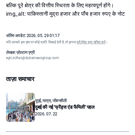
बल्कि पूरे क्षेत्र की वित्तीय स्थिरता के लिए महत्वपूर्ण होंगे।
img_alt: पाकिस्तानी मुद्रा हजार और पाँच हजार रुपए के नोट
अंतिम अपडेट:
2026. 05. 29 01:17
यदि आपको इस पृष्ठ पर कोई त्रुटि दिखाई देती है, तो कृपया
हमें ईमेल द्वारा सूचित करें
।
लेखक: ज़ोल्टान एग्री
egri.zoltan@dubainewsgroup.com
ताज़ा समाचार
यूएई, यात्रा, जीवनशैली
दुबई की नई 'फ्रेंड्स एंड फैमिली' पहल
2026. 07. 22