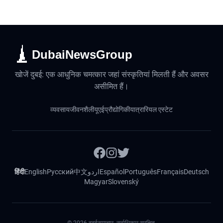
DubaiNewsGroup
खोजें दुबई: एक आधुनिक चमत्कार जहां संस्कृतियां मिलती हैं और अवसर
असीमित हैं।
व्यवसाय
जीवनशैली
यूएई
प्रौद्योगिकी
यात्रा
रियल एस्टेट
हिंदी
English
Русский
中文
اردو
Español
Português
Français
Deutsch
Magyar
Slovenský