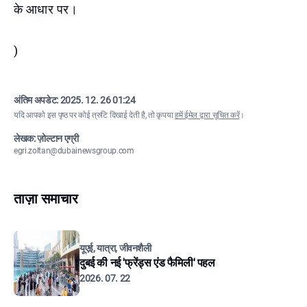
के आधार पर।
)
अंतिम अपडेट:
2025. 12. 26 01:24
यदि आपको इस पृष्ठ पर कोई त्रुटि दिखाई देती है, तो कृपया
हमें ईमेल द्वारा सूचित करें
।
लेखक: ज़ोल्टान एग्री
egri.zoltan@dubainewsgroup.com
ताज़ा समाचार
यूएई, यात्रा, जीवनशैली
दुबई की नई 'फ्रेंड्स एंड फैमिली' पहल
2026. 07. 22