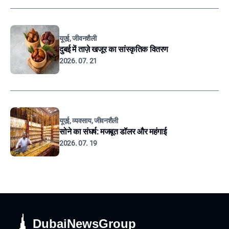
यूएई, जीवनशैली
दुबई में ताज़े खजूर का सांस्कृतिक वितरण
2026. 07. 21
यूएई, व्यवसाय, जीवनशैली
सोने का संघर्ष: मजबूत डॉलर और महंगाई
2026. 07. 19
DubaiNewsGroup