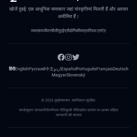
खोजें दुबई: एक आधुनिक चमत्कार जहां संस्कृतियां मिलती हैं और अवसर
असीमित हैं।
व्यवसाय
जीवनशैली
यूएई
प्रौद्योगिकी
यात्रा
रियल एस्टेट
हिंदी
English
Русский
中文
اردو
Español
Português
Français
Deutsch
Magyar
Slovenský
©
2026
दुबईसमाचार. सर्वाधिकार सुरक्षित.
संपर्क
मुद्रण जानकारी
गोपनीयता नीति
कुकी नीति
स्रोत उपयोग पर आचार संहिता
जानकारी की सत्यता