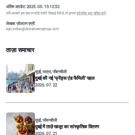
अंतिम अपडेट:
2025. 05. 15 12:52
यदि आपको इस पृष्ठ पर कोई त्रुटि दिखाई देती है, तो कृपया
हमें ईमेल द्वारा सूचित करें
।
लेखक: ज़ोल्टान एग्री
egri.zoltan@dubainewsgroup.com
ताज़ा समाचार
यूएई, यात्रा, जीवनशैली
दुबई की नई 'फ्रेंड्स एंड फैमिली' पहल
2026. 07. 22
यूएई, जीवनशैली
दुबई में ताज़े खजूर का सांस्कृतिक वितरण
2026. 07. 21