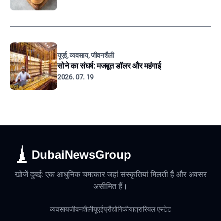
यूएई, व्यवसाय, जीवनशैली
सोने का संघर्ष: मजबूत डॉलर और महंगाई
2026. 07. 19
DubaiNewsGroup
खोजें दुबई: एक आधुनिक चमत्कार जहां संस्कृतियां मिलती हैं और अवसर
असीमित हैं।
व्यवसाय
जीवनशैली
यूएई
प्रौद्योगिकी
यात्रा
रियल एस्टेट