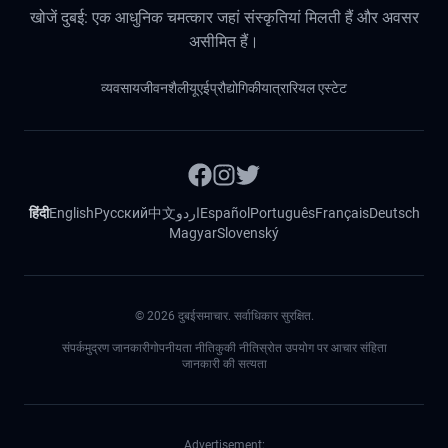
खोजें दुबई: एक आधुनिक चमत्कार जहां संस्कृतियां मिलती हैं और अवसर
असीमित हैं।
व्यवसाय
जीवनशैली
यूएई
प्रौद्योगिकी
यात्रा
रियल एस्टेट
हिंदी
English
Русский
中文
اردو
Español
Português
Français
Deutsch
Magyar
Slovenský
©
2026
दुबईसमाचार. सर्वाधिकार सुरक्षित.
संपर्क
मुद्रण जानकारी
गोपनीयता नीति
कुकी नीति
स्रोत उपयोग पर आचार संहिता
जानकारी की सत्यता
Advertisement: