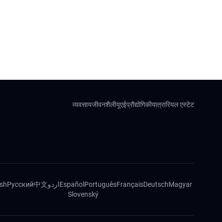
व्यवसाय
जीवनशैली
यूएई
प्रौद्योगिकी
यात्रा
रियल एस्टेट
ish
Русский
中文
اردو
Español
Português
Français
Deutsch
Magyar
Slovenský