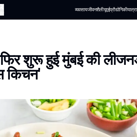
व्यवसाय
जीवनशैली
यूएई
प्रौद्योगिकी
यात्रा
खोज
ं फिर शुरू हुई मुंबई की लीजन
स किचन'