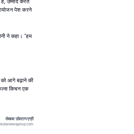
ैं, उम्मीद करते
ष आयोजन पेश करने
रोनी ने कहा। "हम
 को आगे बढ़ाने की
अंकल्स किचन एक
लेखक: ज़ोल्टान एग्री
n@dubainewsgroup.com