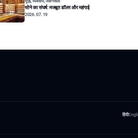
यूएई, व्यवसाय, जीवनशैली
सोने का संघर्ष: मजबूत डॉलर और महंगाई
2026. 07. 19
हिंदी
Engl