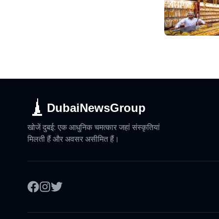
DubaiNewsGroup
खोजें दुबई: एक आधुनिक चमत्कार जहां संस्कृतियां
मिलती हैं और अवसर असीमित हैं।