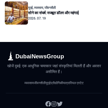
यूएई, व्यवसाय, जीवनशैली
सोने का संघर्ष: मजबूत डॉलर और महंगाई
2026. 07. 19
DubaiNewsGroup
खोजें दुबई: एक आधुनिक चमत्कार जहां संस्कृतियां मिलती हैं और अवसर
असीमित हैं।
व्यवसाय
जीवनशैली
यूएई
प्रौद्योगिकी
यात्रा
रियल एस्टेट