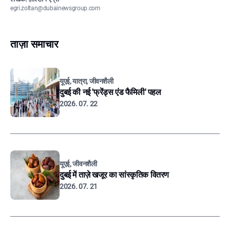
egri.zoltan@dubainewsgroup.com
ताज़ा समाचार
यूएई, यात्रा, जीवनशैली
दुबई की नई 'फ्रेंड्स एंड फैमिली' पहल
2026. 07. 22
यूएई, जीवनशैली
दुबई में ताज़े खजूर का सांस्कृतिक वितरण
2026. 07. 21