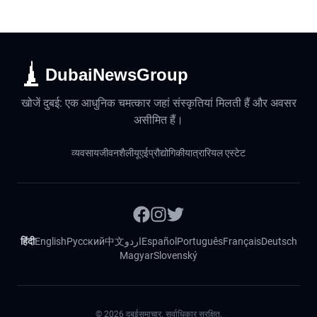
DubaiNewsGroup
खोजें दुबई: एक आधुनिक चमत्कार जहां संस्कृतियां मिलती हैं और अवसर
असीमित हैं।
व्यवसाय
जीवनशैली
यूएई
प्रौद्योगिकी
यात्रा
रियल एस्टेट
हिंदी
English
Русский
中文
اردو
Español
Português
Français
Deutsch
Magyar
Slovenský
©
2026
दुबईसमाचार. सर्वाधिकार सुरक्षित.