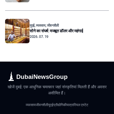
यूएई, व्यवसाय, जीवनशैली
सोने का संघर्ष: मजबूत डॉलर और महंगाई
2026. 07. 19
DubaiNewsGroup
खोजें दुबई: एक आधुनिक चमत्कार जहां संस्कृतियां मिलती हैं और अवसर
असीमित हैं।
व्यवसाय
जीवनशैली
यूएई
प्रौद्योगिकी
यात्रा
रियल एस्टेट