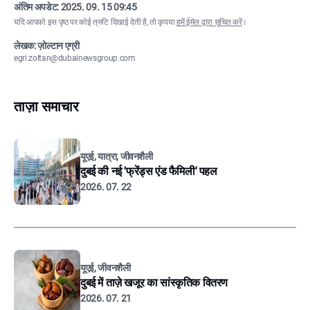
अंतिम अपडेट:
2025. 09. 15 09:45
यदि आपको इस पृष्ठ पर कोई त्रुटि दिखाई देती है, तो कृपया
हमें ईमेल द्वारा सूचित करें
।
लेखक: ज़ोल्टान एग्री
egri.zoltan@dubainewsgroup.com
ताज़ा समाचार
यूएई, यात्रा, जीवनशैली
दुबई की नई 'फ्रेंड्स एंड फैमिली' पहल
2026. 07. 22
यूएई, जीवनशैली
दुबई में ताज़े खजूर का सांस्कृतिक वितरण
2026. 07. 21