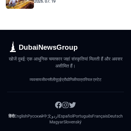
2026. 07. 19
DubaiNewsGroup
खोजें दुबई: एक आधुनिक चमत्कार जहां संस्कृतियां मिलती हैं और अवसर
असीमित हैं।
व्यवसाय
जीवनशैली
यूएई
प्रौद्योगिकी
यात्रा
रियल एस्टेट
हिंदी
English
Русский
中文
اردو
Español
Português
Français
Deutsch
Magyar
Slovenský