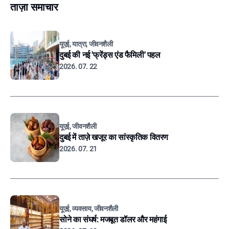
ताज़ा समाचार
यूएई, यात्रा, जीवनशैली
दुबई की नई 'फ्रेंड्स एंड फैमिली' पहल
2026. 07. 22
यूएई, जीवनशैली
दुबई में ताज़े खजूर का सांस्कृतिक वितरण
2026. 07. 21
यूएई, व्यवसाय, जीवनशैली
सोने का संघर्ष: मजबूत डॉलर और महंगाई