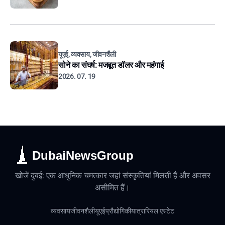
यूएई, व्यवसाय, जीवनशैली
सोने का संघर्ष: मजबूत डॉलर और महंगाई
2026. 07. 19
DubaiNewsGroup
खोजें दुबई: एक आधुनिक चमत्कार जहां संस्कृतियां मिलती हैं और अवसर
असीमित हैं।
व्यवसाय
जीवनशैली
यूएई
प्रौद्योगिकी
यात्रा
रियल एस्टेट