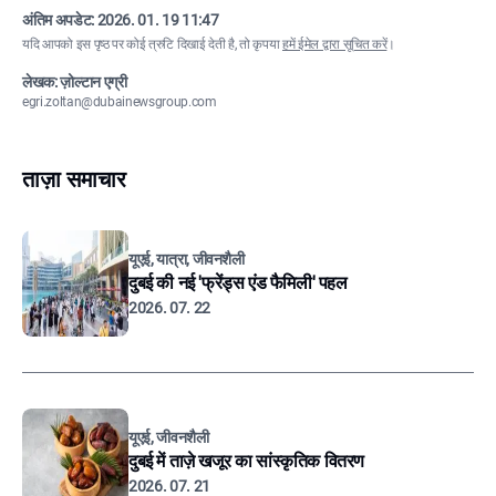
अंतिम अपडेट:
2026. 01. 19 11:47
यदि आपको इस पृष्ठ पर कोई त्रुटि दिखाई देती है, तो कृपया
हमें ईमेल द्वारा सूचित करें
।
लेखक: ज़ोल्टान एग्री
egri.zoltan@dubainewsgroup.com
ताज़ा समाचार
यूएई, यात्रा, जीवनशैली
दुबई की नई 'फ्रेंड्स एंड फैमिली' पहल
2026. 07. 22
यूएई, जीवनशैली
दुबई में ताज़े खजूर का सांस्कृतिक वितरण
2026. 07. 21