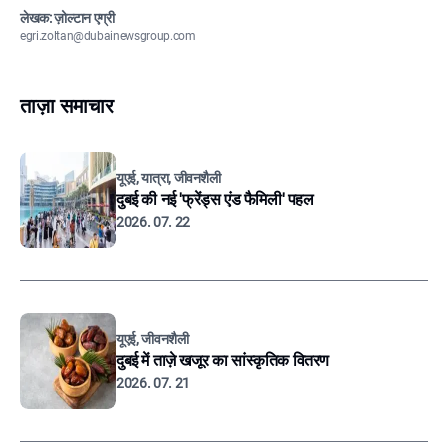
लेखक: ज़ोल्टान एग्री
egri.zoltan@dubainewsgroup.com
ताज़ा समाचार
यूएई, यात्रा, जीवनशैली
दुबई की नई 'फ्रेंड्स एंड फैमिली' पहल
2026. 07. 22
यूएई, जीवनशैली
दुबई में ताज़े खजूर का सांस्कृतिक वितरण
2026. 07. 21