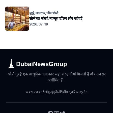
यूएई, व्यवसाय, जीवनशैली
सोने का संघर्ष: मजबूत डॉलर और महंगाई
2026. 07. 19
DubaiNewsGroup
खोजें दुबई: एक आधुनिक चमत्कार जहां संस्कृतियां मिलती हैं और अवसर
असीमित हैं।
व्यवसाय
जीवनशैली
यूएई
प्रौद्योगिकी
यात्रा
रियल एस्टेट