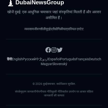
DubaiNewsGroup
खोजें दुबई: एक आधुनिक चमत्कार जहां संस्कृतियां मिलती हैं और अवसर
असीमित हैं।
व्यवसाय
जीवनशैली
यूएई
प्रौद्योगिकी
यात्रा
रियल एस्टेट
हिंदी
English
Русский
中文
اردو
Español
Português
Français
Deutsch
Magyar
Slovenský
©
2026
दुबईसमाचार. सर्वाधिकार सुरक्षित.
संपर्क
मुद्रण जानकारी
गोपनीयता नीति
कुकी नीति
स्रोत उपयोग पर आचार संहिता
जानकारी की सत्यता