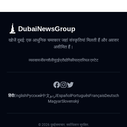
DubaiNewsGroup
खोजें दुबई: एक आधुनिक चमत्कार जहां संस्कृतियां मिलती हैं और अवसर
असीमित हैं।
व्यवसाय
जीवनशैली
यूएई
प्रौद्योगिकी
यात्रा
रियल एस्टेट
हिंदी
English
Русский
中文
اردو
Español
Português
Français
Deutsch
Magyar
Slovenský
©
2026
दुबईसमाचार. सर्वाधिकार सुरक्षित.