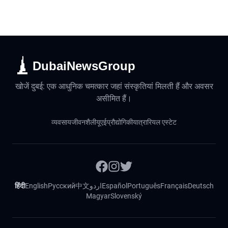
DubaiNewsGroup
खोजें दुबई: एक आधुनिक चमत्कार जहां संस्कृतियां मिलती हैं और अवसर
असीमित हैं।
व्यवसाय
जीवनशैली
यूएई
प्रौद्योगिकी
यात्रा
रियल एस्टेट
हिंदी
English
Русский
中文
اردو
Español
Português
Français
Deutsch
Magyar
Slovenský