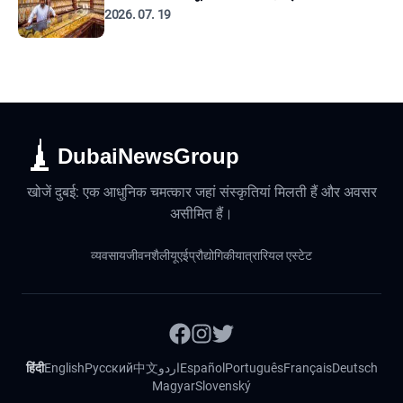
2026. 07. 19
DubaiNewsGroup
खोजें दुबई: एक आधुनिक चमत्कार जहां संस्कृतियां मिलती हैं और अवसर
असीमित हैं।
व्यवसाय
जीवनशैली
यूएई
प्रौद्योगिकी
यात्रा
रियल एस्टेट
हिंदी
English
Русский
中文
اردو
Español
Português
Français
Deutsch
Magyar
Slovenský