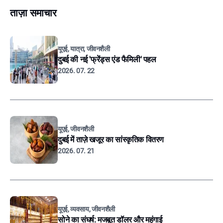
ताज़ा समाचार
यूएई, यात्रा, जीवनशैली
दुबई की नई 'फ्रेंड्स एंड फैमिली' पहल
2026. 07. 22
यूएई, जीवनशैली
दुबई में ताज़े खजूर का सांस्कृतिक वितरण
2026. 07. 21
यूएई, व्यवसाय, जीवनशैली
सोने का संघर्ष: मजबूत डॉलर और महंगाई