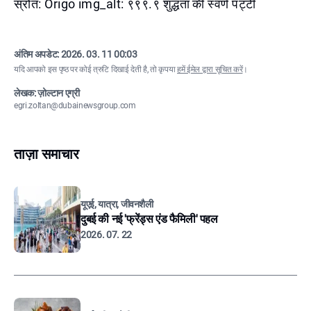
स्रोत: Origo img_alt: ९९९.९ शुद्धता की स्वर्ण पट्टी
अंतिम अपडेट:
2026. 03. 11 00:03
यदि आपको इस पृष्ठ पर कोई त्रुटि दिखाई देती है, तो कृपया
हमें ईमेल द्वारा सूचित करें
।
लेखक: ज़ोल्टान एग्री
egri.zoltan@dubainewsgroup.com
ताज़ा समाचार
यूएई, यात्रा, जीवनशैली
दुबई की नई 'फ्रेंड्स एंड फैमिली' पहल
2026. 07. 22