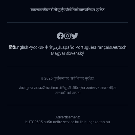
व्यवसाय
जीवनशैली
यूएई
प्रौद्योगिकी
यात्रा
रियल एस्टेट
हिंदी
English
Русский
中文
اردو
Español
Português
Français
Deutsch
Magyar
Slovenský
©
2026
दुबईसमाचार. सर्वाधिकार सुरक्षित.
संपर्क
मुद्रण जानकारी
गोपनीयता नीति
कुकी नीति
स्रोत उपयोग पर आचार संहिता
जानकारी की सत्यता
Advertisement:
bUTOR5
05.hu
5n.ae
tire-service.hu
1b.hu
egrizoltan.hu