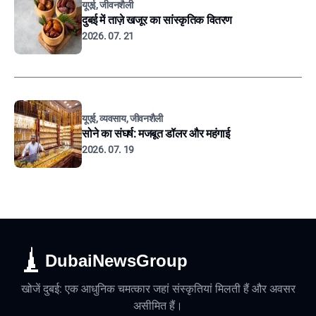
यूएई, जीवनशैली
दुबई में ताज़े खजूर का सांस्कृतिक वितरण
2026. 07. 21
यूएई, व्यवसाय, जीवनशैली
सोने का संघर्ष: मजबूत डॉलर और महंगाई
2026. 07. 19
DubaiNewsGroup
खोजें दुबई: एक आधुनिक चमत्कार जहां संस्कृतियां मिलती हैं और अवसर
असीमित हैं।