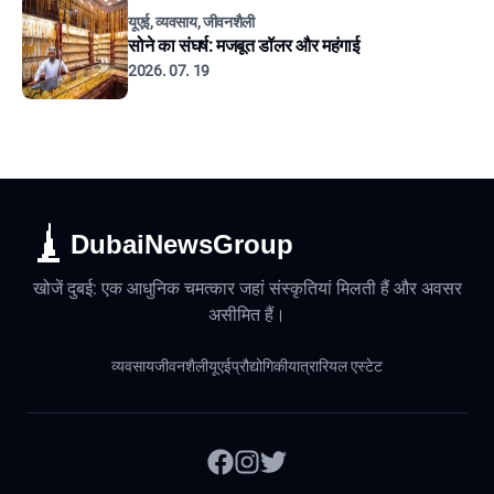
यूएई, व्यवसाय, जीवनशैली
सोने का संघर्ष: मजबूत डॉलर और महंगाई
2026. 07. 19
DubaiNewsGroup
खोजें दुबई: एक आधुनिक चमत्कार जहां संस्कृतियां मिलती हैं और अवसर
असीमित हैं।
व्यवसाय
जीवनशैली
यूएई
प्रौद्योगिकी
यात्रा
रियल एस्टेट