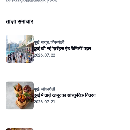
egri.zoltan@dubainewsgroup.com
ताज़ा समाचार
यूएई, यात्रा, जीवनशैली
दुबई की नई 'फ्रेंड्स एंड फैमिली' पहल
2026. 07. 22
यूएई, जीवनशैली
दुबई में ताज़े खजूर का सांस्कृतिक वितरण
2026. 07. 21