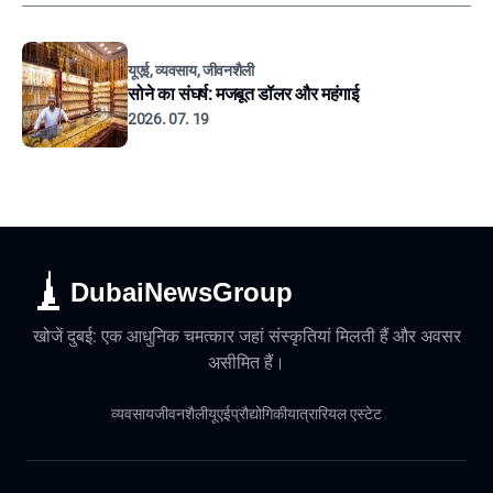
यूएई, व्यवसाय, जीवनशैली
सोने का संघर्ष: मजबूत डॉलर और महंगाई
2026. 07. 19
DubaiNewsGroup
खोजें दुबई: एक आधुनिक चमत्कार जहां संस्कृतियां मिलती हैं और अवसर
असीमित हैं।
व्यवसाय
जीवनशैली
यूएई
प्रौद्योगिकी
यात्रा
रियल एस्टेट