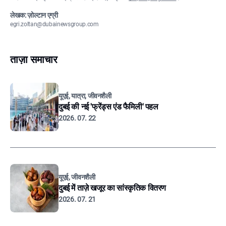
लेखक: ज़ोल्टान एग्री
egri.zoltan@dubainewsgroup.com
ताज़ा समाचार
यूएई, यात्रा, जीवनशैली
दुबई की नई 'फ्रेंड्स एंड फैमिली' पहल
2026. 07. 22
यूएई, जीवनशैली
दुबई में ताज़े खजूर का सांस्कृतिक वितरण
2026. 07. 21