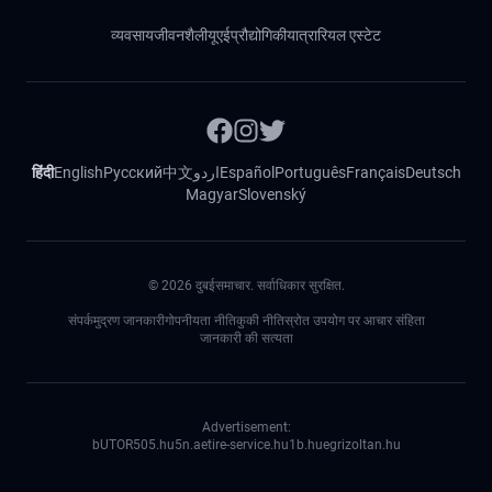
व्यवसाय
जीवनशैली
यूएई
प्रौद्योगिकी
यात्रा
रियल एस्टेट
हिंदी
English
Русский
中文
اردو
Español
Português
Français
Deutsch
Magyar
Slovenský
©
2026
दुबईसमाचार. सर्वाधिकार सुरक्षित.
संपर्क
मुद्रण जानकारी
गोपनीयता नीति
कुकी नीति
स्रोत उपयोग पर आचार संहिता
जानकारी की सत्यता
Advertisement:
bUTOR5
05.hu
5n.ae
tire-service.hu
1b.hu
egrizoltan.hu