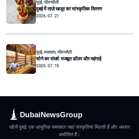
यूएई, जीवनशैली
दुबई में ताज़े खजूर का सांस्कृतिक वितरण
2026. 07. 21
यूएई, व्यवसाय, जीवनशैली
सोने का संघर्ष: मजबूत डॉलर और महंगाई
2026. 07. 19
DubaiNewsGroup
खोजें दुबई: एक आधुनिक चमत्कार जहां संस्कृतियां मिलती हैं और अवसर
असीमित हैं।