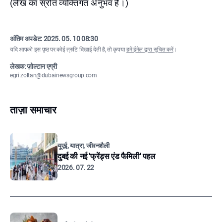
(लेख का स्रोत व्यक्तिगत अनुभव है।)
अंतिम अपडेट:
2025. 05. 10 08:30
यदि आपको इस पृष्ठ पर कोई त्रुटि दिखाई देती है, तो कृपया
हमें ईमेल द्वारा सूचित करें
।
लेखक: ज़ोल्टान एग्री
egri.zoltan@dubainewsgroup.com
ताज़ा समाचार
यूएई, यात्रा, जीवनशैली
दुबई की नई 'फ्रेंड्स एंड फैमिली' पहल
2026. 07. 22