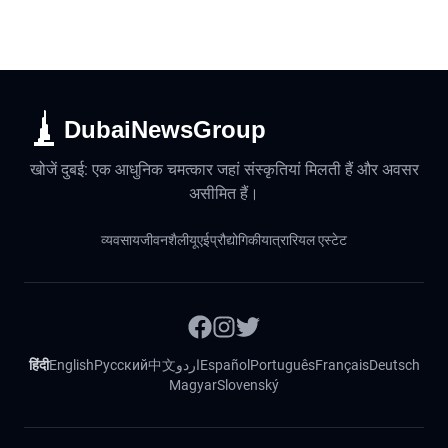
DubaiNewsGroup
खोजें दुबई: एक आधुनिक चमत्कार जहां संस्कृतियां मिलती हैं और अवसर
असीमित हैं।
व्यवसाय
जीवनशैली
यूएई
प्रौद्योगिकी
यात्रा
रियल एस्टेट
हिंदी
English
Русский
中文
اردو
Español
Português
Français
Deutsch
Magyar
Slovenský