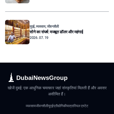
यूएई, व्यवसाय, जीवनशैली
सोने का संघर्ष: मजबूत डॉलर और महंगाई
2026. 07. 19
DubaiNewsGroup
खोजें दुबई: एक आधुनिक चमत्कार जहां संस्कृतियां मिलती हैं और अवसर
असीमित हैं।
व्यवसाय
जीवनशैली
यूएई
प्रौद्योगिकी
यात्रा
रियल एस्टेट