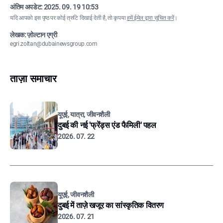
अंतिम अपडेट:
2025. 09. 19 10:53
यदि आपको इस पृष्ठ पर कोई त्रुटि दिखाई देती है, तो कृपया
हमें ईमेल द्वारा सूचित करें
।
लेखक: ज़ोल्टान एग्री
egri.zoltan@dubainewsgroup.com
ताज़ा समाचार
यूएई, यात्रा, जीवनशैली
दुबई की नई 'फ्रेंड्स एंड फैमिली' पहल
2026. 07. 22
यूएई, जीवनशैली
दुबई में ताज़े खजूर का सांस्कृतिक वितरण
2026. 07. 21