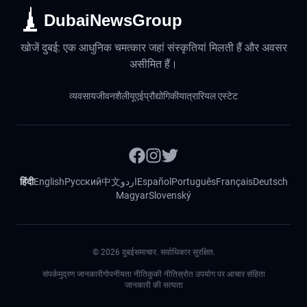
DubaiNewsGroup
खोजें दुबई: एक आधुनिक चमत्कार जहां संस्कृतियां मिलती हैं और अवसर
असीमित हैं।
व्यवसाय
जीवनशैली
यूएई
प्रौद्योगिकी
यात्रा
रियल एस्टेट
हिंदी
English
Русский
中文
اردو
Español
Português
Français
Deutsch
Magyar
Slovenský
©
2026
दुबईसमाचार. सर्वाधिकार सुरक्षित.
संपर्क
मुद्रण जानकारी
गोपनीयता नीति
कुकी नीति
स्रोत उपयोग पर आचार संहिता
जानकारी की सत्यता