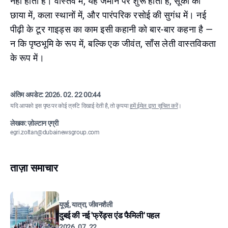
नहीं होती है। वास्तव में, यह जमीन पर शुरू होती है, सूकों की
छाया में, कला स्थानों में, और पारंपरिक रसोई की सुगंध में। नई
पीढ़ी के टूर गाइड्स का काम इसी कहानी को बार-बार कहना है —
न कि पृष्ठभूमि के रूप में, बल्कि एक जीवंत, साँस लेती वास्तविकता
के रूप में।
अंतिम अपडेट:
2026. 02. 22 00:44
यदि आपको इस पृष्ठ पर कोई त्रुटि दिखाई देती है, तो कृपया
हमें ईमेल द्वारा सूचित करें
।
लेखक: ज़ोल्टान एग्री
egri.zoltan@dubainewsgroup.com
ताज़ा समाचार
यूएई, यात्रा, जीवनशैली
दुबई की नई 'फ्रेंड्स एंड फैमिली' पहल
2026. 07. 22