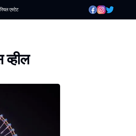
रियल एस्टेट
 व्हील