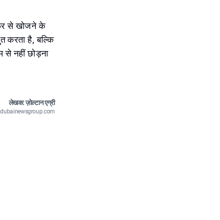
िर से खोजने के
ुत करता है, बल्कि
म से नहीं छोड़ना
लेखक: ज़ोल्टान एग्री
n@dubainewsgroup.com