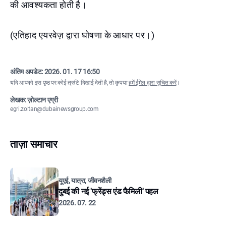
की आवश्यकता होती है।
(एतिहाद एयरवेज़ द्वारा घोषणा के आधार पर।)
अंतिम अपडेट:
2026. 01. 17 16:50
यदि आपको इस पृष्ठ पर कोई त्रुटि दिखाई देती है, तो कृपया
हमें ईमेल द्वारा सूचित करें
।
लेखक: ज़ोल्टान एग्री
egri.zoltan@dubainewsgroup.com
ताज़ा समाचार
यूएई, यात्रा, जीवनशैली
दुबई की नई 'फ्रेंड्स एंड फैमिली' पहल
2026. 07. 22