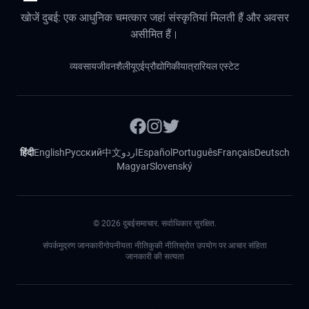
खोजें दुबई: एक आधुनिक चमत्कार जहां संस्कृतियां मिलती हैं और अवसर
असीमित हैं।
व्यवसाय
जीवनशैली
यूएई
प्रौद्योगिकी
यात्रा
रियल एस्टेट
हिंदी
English
Русский
中文
اردو
Español
Português
Français
Deutsch
Magyar
Slovenský
©
2026
दुबईसमाचार. सर्वाधिकार सुरक्षित.
संपर्क
मुद्रण जानकारी
गोपनीयता नीति
कुकी नीति
स्रोत उपयोग पर आचार संहिता
जानकारी की सत्यता