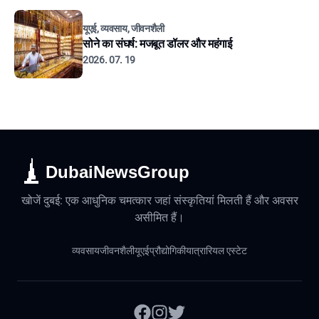
यूएई, व्यवसाय, जीवनशैली
सोने का संघर्ष: मजबूत डॉलर और महंगाई
2026. 07. 19
DubaiNewsGroup
खोजें दुबई: एक आधुनिक चमत्कार जहां संस्कृतियां मिलती हैं और अवसर
असीमित हैं।
व्यवसाय
जीवनशैली
यूएई
प्रौद्योगिकी
यात्रा
रियल एस्टेट