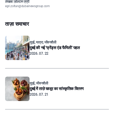
लेखक: ज़ोल्टान एग्री
egri.zoltan@dubainewsgroup.com
ताज़ा समाचार
यूएई, यात्रा, जीवनशैली
दुबई की नई 'फ्रेंड्स एंड फैमिली' पहल
2026. 07. 22
यूएई, जीवनशैली
दुबई में ताज़े खजूर का सांस्कृतिक वितरण
2026. 07. 21