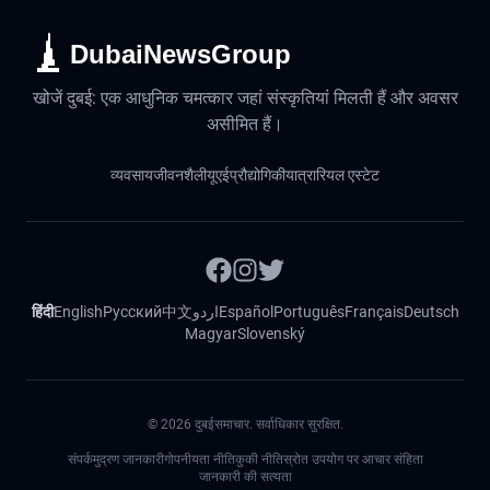
DubaiNewsGroup
खोजें दुबई: एक आधुनिक चमत्कार जहां संस्कृतियां मिलती हैं और अवसर
असीमित हैं।
व्यवसाय
जीवनशैली
यूएई
प्रौद्योगिकी
यात्रा
रियल एस्टेट
हिंदी
English
Русский
中文
اردو
Español
Português
Français
Deutsch
Magyar
Slovenský
©
2026
दुबईसमाचार. सर्वाधिकार सुरक्षित.
संपर्क
मुद्रण जानकारी
गोपनीयता नीति
कुकी नीति
स्रोत उपयोग पर आचार संहिता
जानकारी की सत्यता