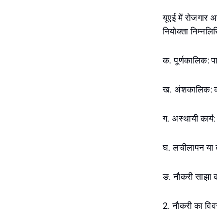
यूएई में रोजगार 
नियोक्ता निम्नलिखि
क. पूर्णकालिक: प
ख. अंशकालिक: क
ग. अस्थायी कार्य
घ. लचीलापन या द
ङ. नौकरी साझा क
2. नौकरी का विवर