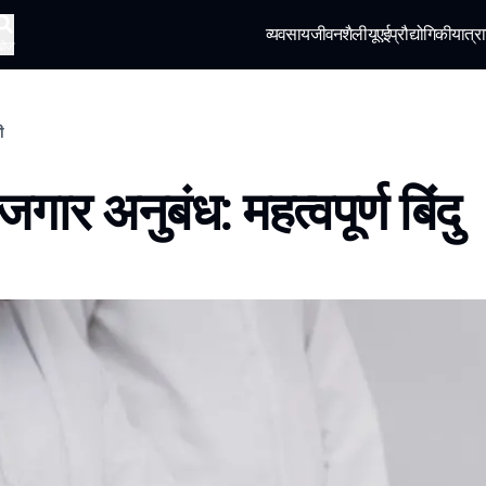
व्यवसाय
जीवनशैली
यूएई
प्रौद्योगिकी
यात्रा
खोज
ी
जगार अनुबंध: महत्वपूर्ण बिंदु