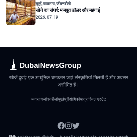
यूएई, व्यवसाय, जीवनशैली
सोने का संघर्ष: मजबूत डॉलर और महंगाई
2026. 07. 19
DubaiNewsGroup
खोजें दुबई: एक आधुनिक चमत्कार जहां संस्कृतियां मिलती हैं और अवसर
असीमित हैं।
व्यवसाय
जीवनशैली
यूएई
प्रौद्योगिकी
यात्रा
रियल एस्टेट